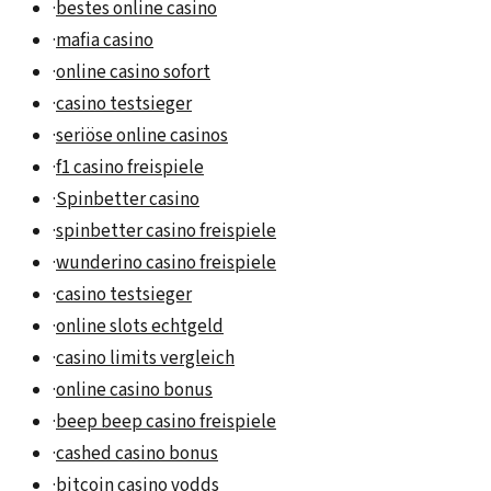
·
bestes online casino
·
mafia casino
·
online casino sofort
·
casino testsieger
·
seriöse online casinos
·
f1 casino freispiele
·
Spinbetter casino
·
spinbetter casino freispiele
·
wunderino casino freispiele
·
casino testsieger
·
online slots echtgeld
·
casino limits vergleich
·
online casino bonus
·
beep beep casino freispiele
·
cashed casino bonus
·
bitcoin casino vodds