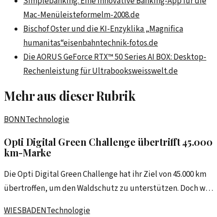
Simplebanking: Eine innovative Banking-App für die
Mac-Menüleiste
formelm-2008.de
Bischof Oster und die KI-Enzyklika „Magnifica
humanitas“
eisenbahntechnik-fotos.de
Die AORUS GeForce RTX™ 50 Series AI BOX: Desktop-
Rechenleistung für Ultrabooks
weisswelt.de
Mehr aus dieser Rubrik
BONN
Technologie
Opti Digital Green Challenge übertrifft 45.000
km-Marke
Die Opti Digital Green Challenge hat ihr Ziel von 45.000 km
übertroffen, um den Waldschutz zu unterstützen. Doch was
steckt wirklich hinter dieser Initiative?
WIESBADEN
Technologie