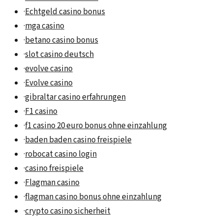
·
Echtgeld casino bonus
·
mga casino
·
betano casino bonus
·
slot casino deutsch
·
evolve casino
·
Evolve casino
·
gibraltar casino erfahrungen
·
F1 casino
·
f1 casino 20 euro bonus ohne einzahlung
·
baden baden casino freispiele
·
robocat casino login
·
casino freispiele
·
Flagman casino
·
flagman casino bonus ohne einzahlung
·
crypto casino sicherheit