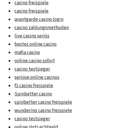
·
casino freispiele
·
casino freispiele
·
avantgarde casino login
·
casino zahlungsmethoden
·
live casino seriös
·
bestes online casino
·
mafia casino
·
online casino sofort
·
casino testsieger
·
seriöse online casinos
·
f1 casino freispiele
·
Spinbetter casino
·
spinbetter casino freispiele
·
wunderino casino freispiele
·
casino testsieger
·
online slots echtgeld