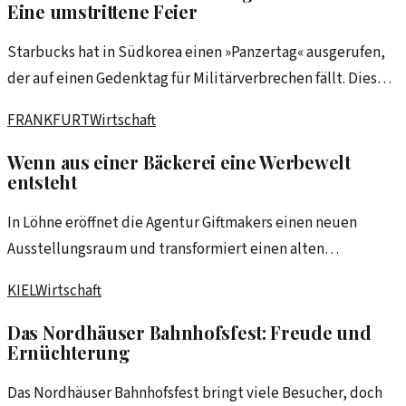
Eine umstrittene Feier
Starbucks hat in Südkorea einen »Panzertag« ausgerufen,
der auf einen Gedenktag für Militärverbrechen fällt. Diese
Entscheidung wirft Fragen zur Verantwortung globaler
FRANKFURT
Wirtschaft
Unternehmen auf.
Wenn aus einer Bäckerei eine Werbewelt
entsteht
In Löhne eröffnet die Agentur Giftmakers einen neuen
Ausstellungsraum und transformiert einen alten
Bäckereibetrieb in ein Kreativzentrum für Werbung und
KIEL
Wirtschaft
Design.
Das Nordhäuser Bahnhofsfest: Freude und
Ernüchterung
Das Nordhäuser Bahnhofsfest bringt viele Besucher, doch