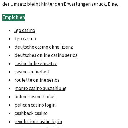
der Umsatz bleibt hinter den Erwartungen zurück. Eine
Analyse der Hintergründe und Unwägbarkeiten.
Empfohlen
1go casino
·
1go casino
·
deutsche casino ohne lizenz
·
deutsches online casino seriös
·
casino hohe einsätze
·
casino sicherheit
·
roulette online seriös
·
monro casino auszahlung
·
online casino bonus
·
pelican casino login
·
cashback casino
·
revolution casino login