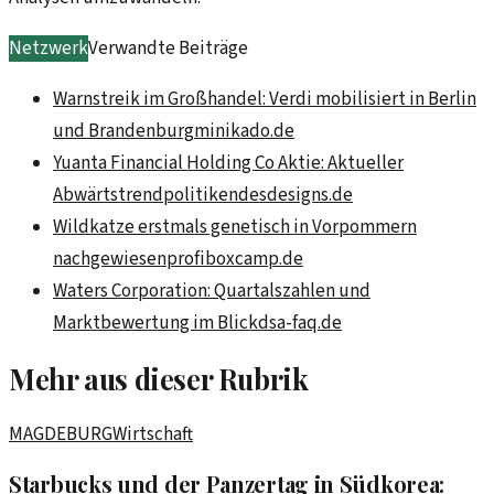
Netzwerk
Verwandte Beiträge
Warnstreik im Großhandel: Verdi mobilisiert in Berlin
und Brandenburg
minikado.de
Yuanta Financial Holding Co Aktie: Aktueller
Abwärtstrend
politikendesdesigns.de
Wildkatze erstmals genetisch in Vorpommern
nachgewiesen
profiboxcamp.de
Waters Corporation: Quartalszahlen und
Marktbewertung im Blick
dsa-faq.de
Mehr aus dieser Rubrik
MAGDEBURG
Wirtschaft
Starbucks und der Panzertag in Südkorea: