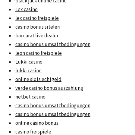
·
black jack online casino
·
Lex casino
·
lex casino freispiele
·
casino bonus siteleri
·
baccarat live dealer
·
casino bonus umsatzbedingungen
·
leon casino freispiele
·
Lukki casino
·
lukki casino
·
online slots echtgeld
·
verde casino bonus auszahlung
·
netbet casino
·
casino bonus umsatzbedingungen
·
casino bonus umsatzbedingungen
·
online casino bonus
·
casino freispiele