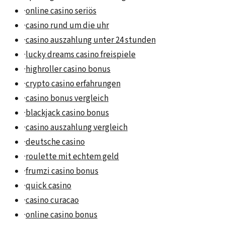
·
online casino seriös
·
casino rund um die uhr
·
casino auszahlung unter 24 stunden
·
lucky dreams casino freispiele
·
highroller casino bonus
·
crypto casino erfahrungen
·
casino bonus vergleich
·
blackjack casino bonus
·
casino auszahlung vergleich
·
deutsche casino
·
roulette mit echtem geld
·
frumzi casino bonus
·
quick casino
·
casino curacao
·
online casino bonus