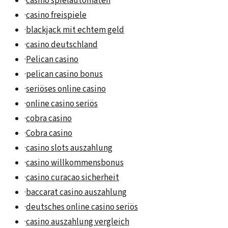
·
casino spielautomaten
·
casino freispiele
·
blackjack mit echtem geld
·
casino deutschland
·
Pelican casino
·
pelican casino bonus
·
seriöses online casino
·
online casino seriös
·
cobra casino
·
Cobra casino
·
casino slots auszahlung
·
casino willkommensbonus
·
casino curacao sicherheit
·
baccarat casino auszahlung
·
deutsches online casino seriös
·
casino auszahlung vergleich