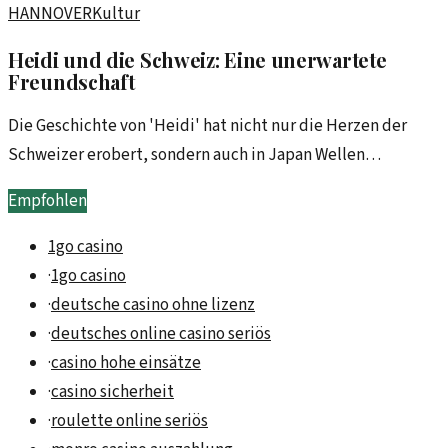
HANNOVER
Kultur
Heidi und die Schweiz: Eine unerwartete
Freundschaft
Die Geschichte von 'Heidi' hat nicht nur die Herzen der
Schweizer erobert, sondern auch in Japan Wellen
geschlagen. Wie eine einfache Erzählung Kulturen
Empfohlen
verbinden kann.
1go casino
·
1go casino
·
deutsche casino ohne lizenz
·
deutsches online casino seriös
·
casino hohe einsätze
·
casino sicherheit
·
roulette online seriös