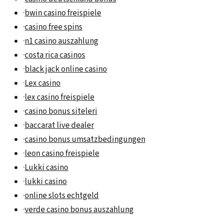
·
bwin casino freispiele
·
casino free spins
·
n1 casino auszahlung
·
costa rica casinos
·
black jack online casino
·
Lex casino
·
lex casino freispiele
·
casino bonus siteleri
·
baccarat live dealer
·
casino bonus umsatzbedingungen
·
leon casino freispiele
·
Lukki casino
·
lukki casino
·
online slots echtgeld
·
verde casino bonus auszahlung