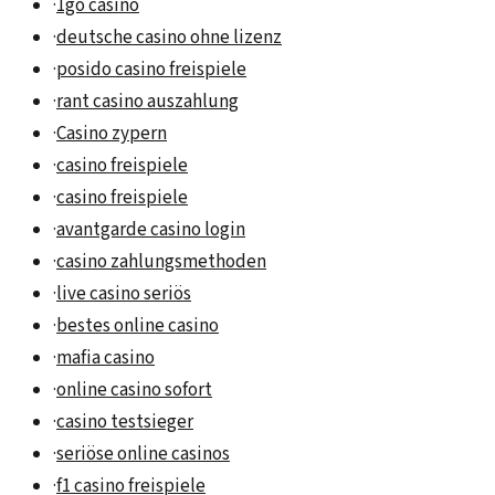
·
1go casino
·
deutsche casino ohne lizenz
·
posido casino freispiele
·
rant casino auszahlung
·
Casino zypern
·
casino freispiele
·
casino freispiele
·
avantgarde casino login
·
casino zahlungsmethoden
·
live casino seriös
·
bestes online casino
·
mafia casino
·
online casino sofort
·
casino testsieger
·
seriöse online casinos
·
f1 casino freispiele